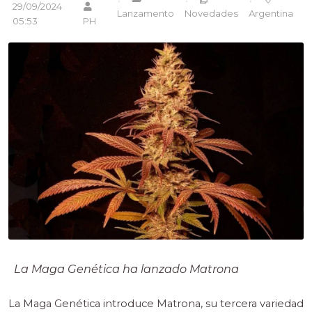
29/09/2024
Lanzamento
Novedades
Argentina
05:53
PH
La Maga Genética ha lanzado Matrona
La Maga Genética introduce Matrona, su tercera variedad