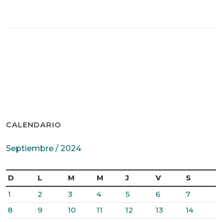
CALENDARIO
Septiembre / 2024
D
L
M
M
J
V
S
1
2
3
4
5
6
7
8
9
10
11
12
13
14